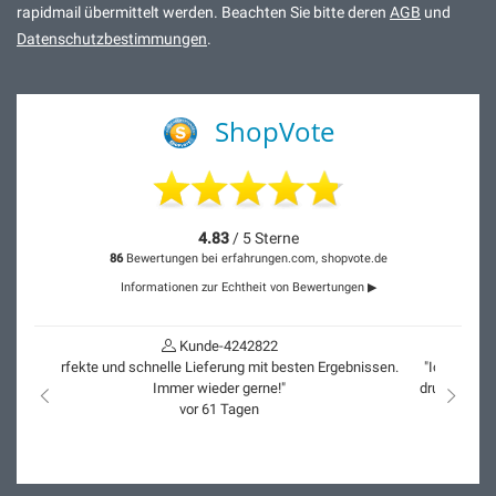
rapidmail übermittelt werden. Beachten Sie bitte deren
AGB
und
Datenschutzbestimmungen
.
ShopVote
4.83
/ 5 Sterne
86
Bewertungen bei erfahrungen.com, shopvote.de
Informationen zur Echtheit von Bewertungen ▶
Kunde-4186582
"Ich habe schon sehr viele Bilder bei Artido auf Canvas
drucken lassen - top Qualität und Service. Immer wieder
nach links
nach r
gerne!"
vor 87 Tagen