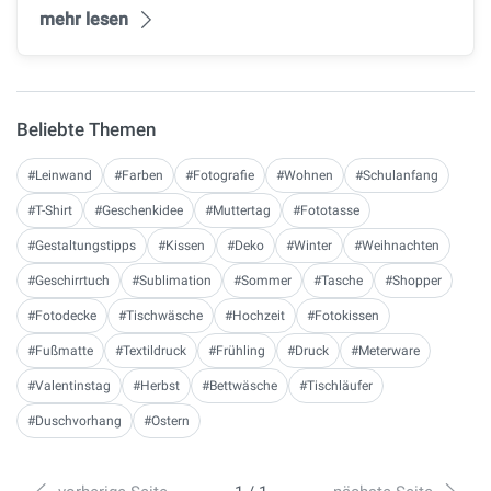
mehr lesen
Beliebte Themen
#Leinwand
#Farben
#Fotografie
#Wohnen
#Schulanfang
#T-Shirt
#Geschenkidee
#Muttertag
#Fototasse
#Gestaltungstipps
#Kissen
#Deko
#Winter
#Weihnachten
#Geschirrtuch
#Sublimation
#Sommer
#Tasche
#Shopper
#Fotodecke
#Tischwäsche
#Hochzeit
#Fotokissen
#Fußmatte
#Textildruck
#Frühling
#Druck
#Meterware
#Valentinstag
#Herbst
#Bettwäsche
#Tischläufer
#Duschvorhang
#Ostern