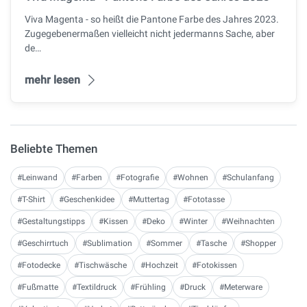
Viva Magenta - so heißt die Pantone Farbe des Jahres 2023.
Zugegebenermaßen vielleicht nicht jedermanns Sache, aber
de…
mehr lesen
Beliebte Themen
#Leinwand
#Farben
#Fotografie
#Wohnen
#Schulanfang
#T-Shirt
#Geschenkidee
#Muttertag
#Fototasse
#Gestaltungstipps
#Kissen
#Deko
#Winter
#Weihnachten
#Geschirrtuch
#Sublimation
#Sommer
#Tasche
#Shopper
#Fotodecke
#Tischwäsche
#Hochzeit
#Fotokissen
#Fußmatte
#Textildruck
#Frühling
#Druck
#Meterware