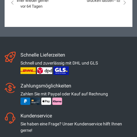
drucken lassen - top Qualität und Service. Immer wieder
nach links
nach r
gerne!"
vor 90 Tagen
Schnelle Lieferzeiten
Schnell und zuverlässig mit DHL und GLS
Zahlungsmöglichkeiten
Zahlen Sie mit Paypal oder Kauf auf Rechnung
Kundenservice
Sie haben eine Frage? Unser Kundenservice hilft Ihnen
gerne!