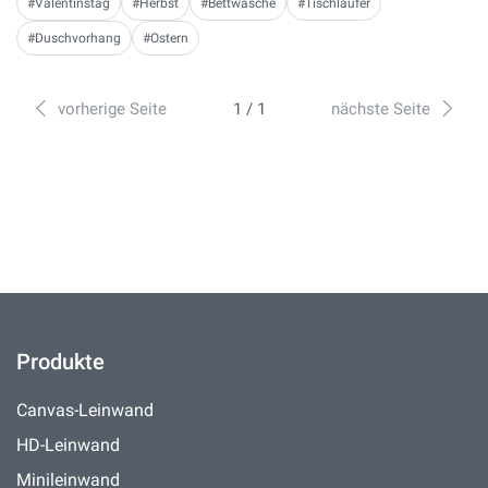
#Valentinstag
#Herbst
#Bettwäsche
#Tischläufer
#Duschvorhang
#Ostern
vorherige Seite
1 / 1
nächste Seite
Produkte
Canvas-Leinwand
HD-Leinwand
Minileinwand