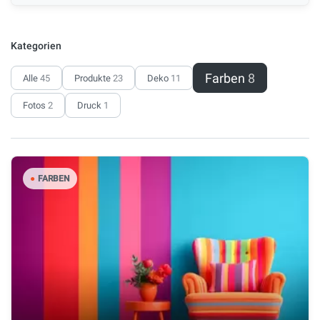
Kategorien
Farben
8
Alle
45
Produkte
23
Deko
11
Fotos
2
Druck
1
●
FARBEN