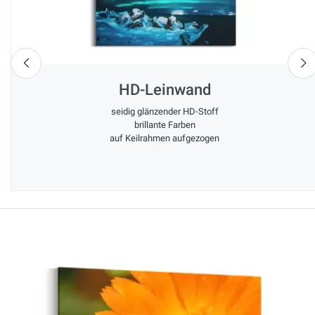
nach links
n
HD-Leinwand
seidig glänzender HD-Stoff
brillante Farben
auf Keilrahmen aufgezogen