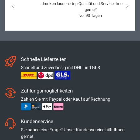
drucken lassen - top Qualität und Service. Immer wieder
nach links
nach r
gerne!"
vor 90 Tagen
Schnelle Lieferzeiten
Schnell und zuverlässig mit DHL und GLS
Zahlungsmöglichkeiten
Zahlen Sie mit Paypal oder Kauf auf Rechnung
Kundenservice
Sie haben eine Frage? Unser Kundenservice hilft Ihnen
gerne!