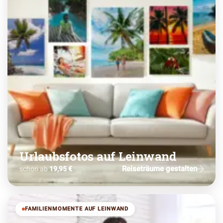
Urlaubsfotos auf Leinwand
Reiseträume gestalten
schon ab
19,95 €
FAMILIENMOMENTE AUF LEINWAND