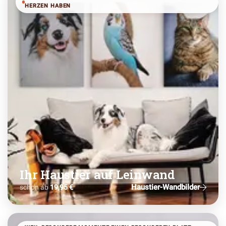
HERZEN HABEN
Ihr Haustier auf Leinwand
Haustier-Wandbilder
schon ab
19,95 €