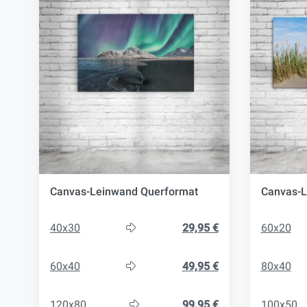
Canvas-Leinwand Querformat
Canvas-
40x30
29,95 €
60x20
60x40
49,95 €
80x40
120x80
99,95 €
100x50