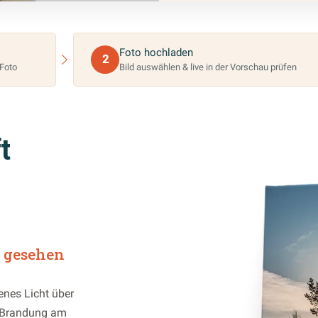
n zur fertigen Leinwand
Foto hochladen
2
Foto
Bild auswählen & live in der Vorschau prüfen
t
e gesehen
enes Licht über
r Brandung am