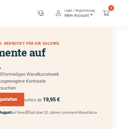
0
Login / Registrierung
Service
Kundenkonto
Warenkor
Mein Account
. GEDRUCKT FÜR DIE GALERIE.
ente auf
d
roßformatiges Wandkunstwerk
ausgewogene Kontraste
brauchen
19,95 €
gestalten
schon ab
 August
bei Ihnen
Seit über 20 Jahren Leinwand-Manufaktur