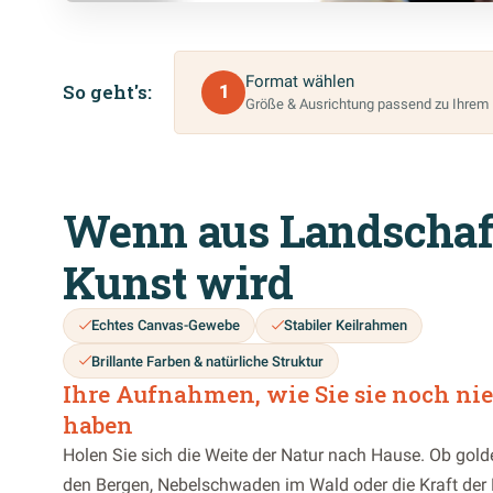
So geht's – in drei Schritte
Format wählen
So geht's:
1
Größe & Ausrichtung passend zu Ihrem 
Wenn aus Landschaf
Kunst wird
Echtes Canvas-Gewebe
Stabiler Keilrahmen
Brillante Farben & natürliche Struktur
Ihre Aufnahmen, wie Sie sie noch ni
haben
Holen Sie sich die Weite der Natur nach Hause. Ob gold
den Bergen, Nebelschwaden im Wald oder die Kraft de