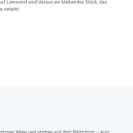
Auf Leinwand wird daraus ein bleibendes Stück, das
 verleiht.
ahmen leben und sterben auf dem Bildschirm – kurz