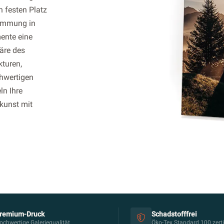
 festen Platz
timmung in
ente eine
äre des
kturen,
chwertigen
ln Ihre
kunst mit
remium-Druck
Schadstofffrei
ochwertige Galeriequalität
Öko-Tex Standard 100 zertif