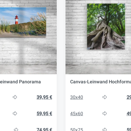
Leinwand Panorama
Canvas-Leinwand Hochform
39,95 €
30x40
29
59,95 €
45x60
49
74,95 €
50x75
59