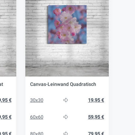
at
Canvas-Leinwand Quadratisch
,95 €
30x30
19,95 €
,95 €
60x60
59,95 €
,95 €
80x80
79,95 €