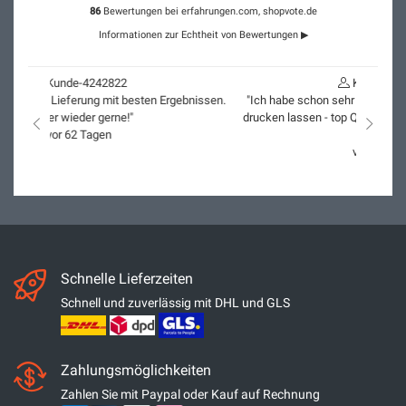
86
Bewertungen bei erfahrungen.com, shopvote.de
Informationen zur Echtheit von Bewertungen ▶
Kunde-4186582
"Ich habe schon sehr viele Bilder bei Artido auf Canvas
drucken lassen - top Qualität und Service. Immer wieder
nach links
nach r
gerne!"
vor 88 Tagen
Schnelle Lieferzeiten
Schnell und zuverlässig mit DHL und GLS
Zahlungsmöglichkeiten
Zahlen Sie mit Paypal oder Kauf auf Rechnung