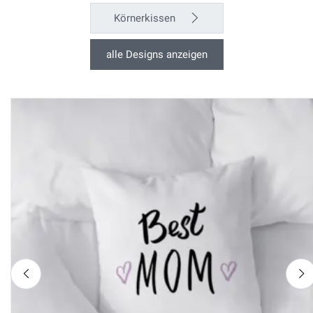
Körnerkissen
alle Designs anzeigen
nach links
n