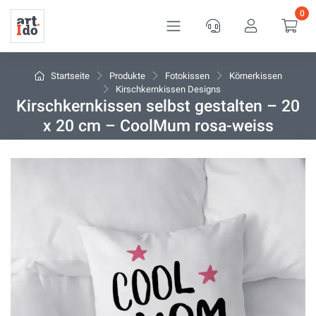
0
Service
Kundenkon
War
Startseite
Produkte
Fotokissen
Körnerkissen
Kirschkernkissen Designs
Kirschkernkissen selbst gestalten – 20
x 20 cm – CoolMum rosa-weiss