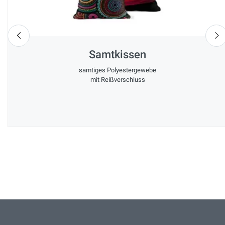
nach links
n
Samtkissen
samtiges Polyestergewebe
mit Reißverschluss