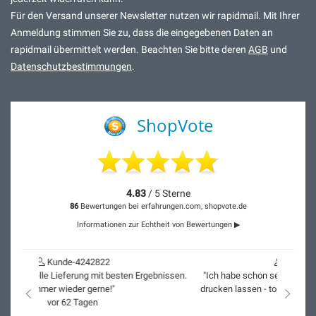
Für den Versand unserer Newsletter nutzen wir rapidmail. Mit Ihrer
Anmeldung stimmen Sie zu, dass die eingegebenen Daten an
rapidmail übermittelt werden. Beachten Sie bitte deren
AGB
und
Datenschutzbestimmungen
.
ShopVote
4.83
/ 5 Sterne
86
Bewertungen bei erfahrungen.com, shopvote.de
Informationen zur Echtheit von Bewertungen ▶
Kunde-4186582
"Ich habe schon sehr viele Bilder bei Artido auf Canvas
drucken lassen - top Qualität und Service. Immer wieder
nach links
nach r
gerne!"
vor 88 Tagen