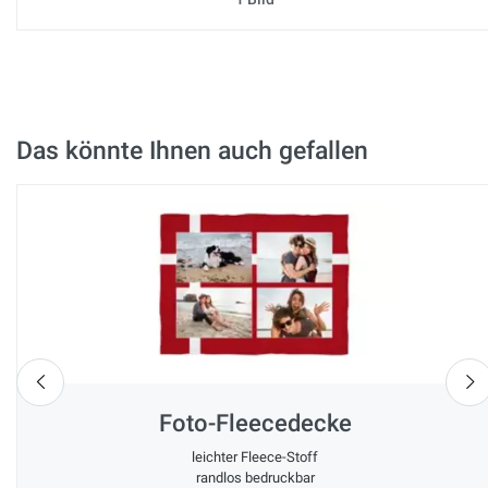
Das könnte Ihnen auch gefallen
nach links
n
Foto-Fleecedecke
leichter Fleece-Stoff
randlos bedruckbar